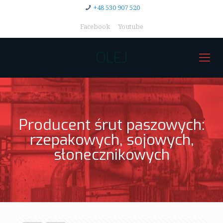
+48 530 907 520
Facebook
Youtube
OLEJ
Producent śrut paszowych:
rzepakowych, sojowych,
słonecznikowych