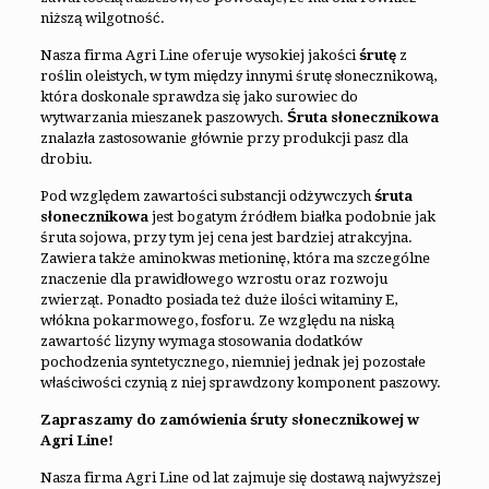
niższą wilgotność.
Nasza firma Agri Line oferuje wysokiej jakości
śrutę
z
roślin oleistych, w tym między innymi śrutę słonecznikową,
która doskonale sprawdza się jako surowiec do
wytwarzania mieszanek paszowych.
Śruta słonecznikowa
znalazła zastosowanie głównie przy produkcji pasz dla
drobiu.
Pod względem zawartości substancji odżywczych
śruta
słonecznikowa
jest bogatym źródłem białka podobnie jak
śruta sojowa, przy tym jej cena jest bardziej atrakcyjna.
Zawiera także aminokwas metioninę, która ma szczególne
znaczenie dla prawidłowego wzrostu oraz rozwoju
zwierząt. Ponadto posiada też duże ilości witaminy E,
włókna pokarmowego, fosforu. Ze względu na niską
zawartość lizyny wymaga stosowania dodatków
pochodzenia syntetycznego, niemniej jednak jej pozostałe
właściwości czynią z niej sprawdzony komponent paszowy.
Zapraszamy do zamówienia śruty słonecznikowej w
Agri Line!
Nasza firma Agri Line od lat zajmuje się dostawą najwyższej