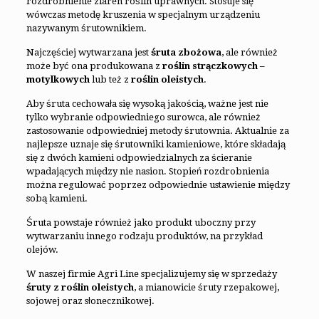
rozdrobnienie ziaren roślin uprawnych. Stosuje się
wówczas metodę kruszenia w specjalnym urządzeniu
nazywanym śrutownikiem.
Najczęściej wytwarzana jest
śruta zbożowa
, ale również
może być ona produkowana z
roślin
strączkowych –
motylkowych
lub też z
roślin oleistych
.
Aby śruta cechowała się wysoką jakością, ważne jest nie
tylko wybranie odpowiedniego surowca, ale również
zastosowanie odpowiedniej metody śrutownia. Aktualnie za
najlepsze uznaje się śrutowniki kamieniowe, które składają
się z dwóch kamieni odpowiedzialnych za ścieranie
wpadających między nie nasion. Stopień rozdrobnienia
można regulować poprzez odpowiednie ustawienie między
sobą kamieni.
Śruta powstaje również jako produkt uboczny przy
wytwarzaniu innego rodzaju produktów, na przykład
olejów.
W naszej firmie Agri Line specjalizujemy się w sprzedaży
śruty z roślin oleistych
, a mianowicie śruty rzepakowej,
sojowej oraz słonecznikowej.