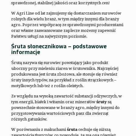
sprawdzonej, stabilnej jakości oraz korzystnych cen!
W Agri Line od lat zajmujemy się dostarczaniem surowców
rolnych dla wielu branż, w tym między innymi dla branży
agro. Poprzez współpracę ze sprawdzonymi producentami
oraz własne zaawansowane zaplecze możemy zapewnić
Państwu usługi na najwyższym poziomie.
Śruta słonecznikowa – podstawowe
informacje
Śrutą nazywa się surowiec powstający jako produkt
uboczny przy mieleniu ziaren w śrutowniku. Najczęściej
produkowana jest śruta zbożowa, ale stosuje się również
śruty innych typów, na przykład z roślin strączkowych –
motylkowych lub też z roślin oleistych.
Ze względu na wysoką zawartość substancji odżywczych, w
tym energii, białek i witamin oraz minerałów
śruty
są
powszechnie stosowane w branży agro, między innymi do
przygotowywania wartościowych pasz dla zwierząt
różnych gatunków.
W porównaniu z makuchami
śruta
cechuje się niższą
zawartością tłuszczów, co powoduje, że ma ona również