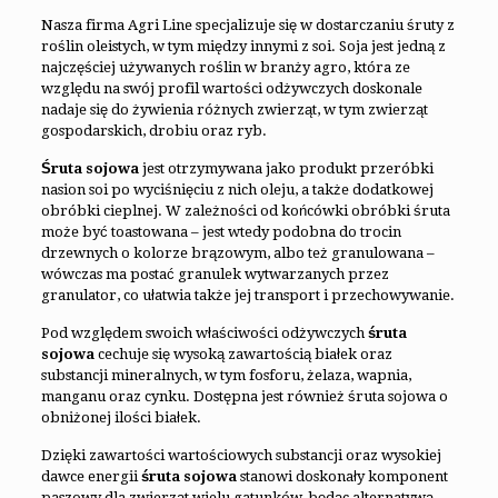
Nasza firma Agri Line specjalizuje się w dostarczaniu śruty z
roślin oleistych, w tym między innymi z soi. Soja jest jedną z
najczęściej używanych roślin w branży agro, która ze
względu na swój profil wartości odżywczych doskonale
nadaje się do żywienia różnych zwierząt, w tym zwierząt
gospodarskich, drobiu oraz ryb.
Śruta sojowa
jest otrzymywana jako produkt przeróbki
nasion soi po wyciśnięciu z nich oleju, a także dodatkowej
obróbki cieplnej. W zależności od końcówki obróbki śruta
może być toastowana – jest wtedy podobna do trocin
drzewnych o kolorze brązowym, albo też granulowana –
wówczas ma postać granulek wytwarzanych przez
granulator, co ułatwia także jej transport i przechowywanie.
Pod względem swoich właściwości odżywczych
śruta
sojowa
cechuje się wysoką zawartością białek oraz
substancji mineralnych, w tym fosforu, żelaza, wapnia,
manganu oraz cynku. Dostępna jest również śruta sojowa o
obniżonej ilości białek.
Dzięki zawartości wartościowych substancji oraz wysokiej
dawce energii
śruta sojowa
stanowi doskonały komponent
paszowy dla zwierząt wielu gatunków, będąc alternatywą