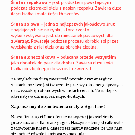
Śruta rzepakowa –
jest produktem powstającym
podczas ekstrakcji oleju z nasion rzepaku. Zawiera duże
ilości białka i małe ilości tłuszczów.
Śruta sojowa
– jedna z najlepszych jakościowo śrut
znajdujących się na rynku, która często
wykorzystywana jest do mieszanek paszowych dla
zwierząt. Powstaje podczas procesu obróbki soi przez
wyciskanie z niej oleju oraz obróbkę cieplną.
Śruta słonecznikowa
– polecana przede wszystkim
jako dodatek do pasz dla drobiu. Zawiera duże ilości
białka niezbędnego do wzrostu zwierząt.
Ze względu na dużą zawartość protein oraz energii w
śrutach możliwe jest tworzenie pasz wysokoenergetycznych
oraz wysokoproteinowych w niskich cenach. To najlepsza
alternatywa dla mączek mięso-kostnych.
Zapraszamy do zamówienia śruty w Agri Line!
Nasza firma Agri Line oferuje najwyższej jakości
śruty
przeznaczone dla branży agro. Naszym celem jest całkowite
zadowolenie klienta, dlatego też mamy nadzieję, że uda nam
się spełnić również Państwa wymagania!