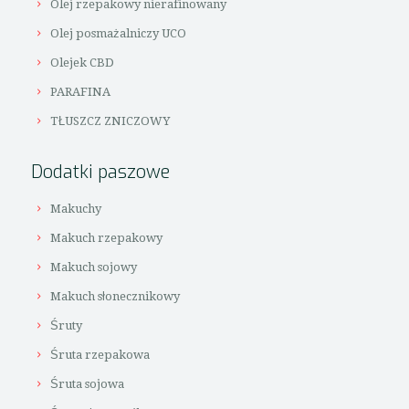
Olej rzepakowy nierafinowany
Olej posmażalniczy UCO
Olejek CBD
PARAFINA
TŁUSZCZ ZNICZOWY
Dodatki paszowe
Makuchy
Makuch rzepakowy
Makuch sojowy
Makuch słonecznikowy
Śruty
Śruta rzepakowa
Śruta sojowa