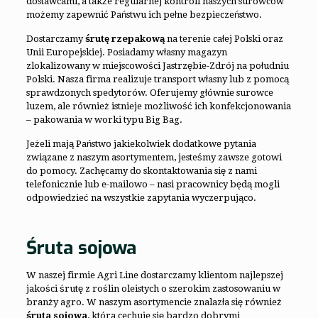
dostawcami, a także regularnej kontroli naszych surowców
możemy zapewnić Państwu ich pełne bezpieczeństwo.
Dostarczamy
śrutę rzepakową
na terenie całej Polski oraz
Unii Europejskiej. Posiadamy własny magazyn
zlokalizowany w miejscowości Jastrzębie-Zdrój na południu
Polski. Nasza firma realizuje transport własny lub z pomocą
sprawdzonych spedytorów. Oferujemy głównie surowce
luzem, ale również istnieje możliwość ich konfekcjonowania
– pakowania w worki typu Big Bag.
Jeżeli mają Państwo jakiekolwiek dodatkowe pytania
związane z naszym asortymentem, jesteśmy zawsze gotowi
do pomocy. Zachęcamy do skontaktowania się z nami
telefonicznie lub e-mailowo – nasi pracownicy będą mogli
odpowiedzieć na wszystkie zapytania wyczerpująco.
Śruta sojowa
W naszej firmie Agri Line dostarczamy klientom najlepszej
jakości śrutę z roślin oleistych o szerokim zastosowaniu w
branży agro. W naszym asortymencie znalazła się również
śruta sojowa
, która cechuje się bardzo dobrymi