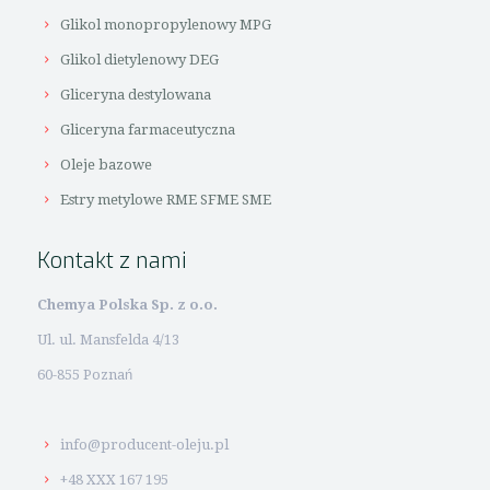
Glikol monopropylenowy MPG
Glikol dietylenowy DEG
Gliceryna destylowana
Gliceryna farmaceutyczna
Oleje bazowe
Estry metylowe RME SFME SME
Kontakt z nami
Chemya Polska Sp. z o.o.
Ul. ul. Mansfelda 4/13
60-855 Poznań
info@producent-oleju.pl
+48 XXX 167 195