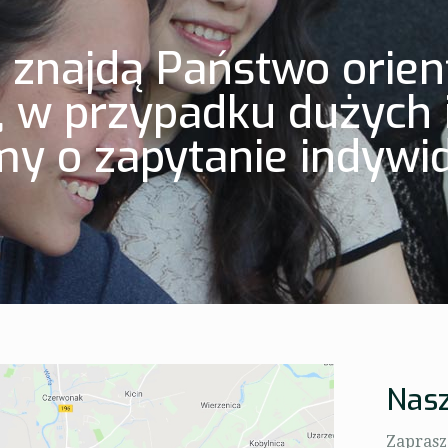
j znajdą Państwo orien
, w przypadku dużych i
my o zapytanie indywi
Nasz
Zaprasz