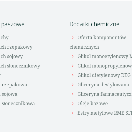
i paszowe
Dodatki chemiczne
chy
Oferta komponentów
ch rzepakowy
chemicznych
ch sojowy
Glikol monoetylenowy 
ch słonecznikowy
Glikol monopropyleno
y
Glikol dietylenowy DEG
a rzepakowa
Gliceryna destylowana
 sojowa
Gliceryna farmaceutycz
 słonecznikowa
Oleje bazowe
Estry metylowe RME S