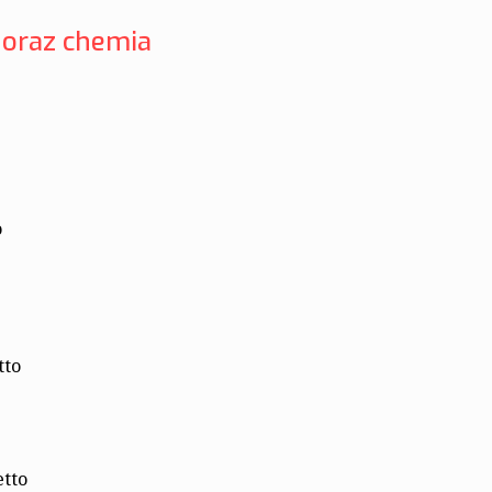
 oraz chemia
o
tto
etto