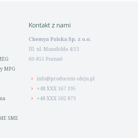
Kontakt z nami
Chemya Polska Sp. z o.o.
Ul. ul. Mansfelda 4/13
MEG
60-855 Poznań
wy MPG
info@producent-oleju.pl
+48 XXX 167 195
na
+48 XXX 502 873
FME SME