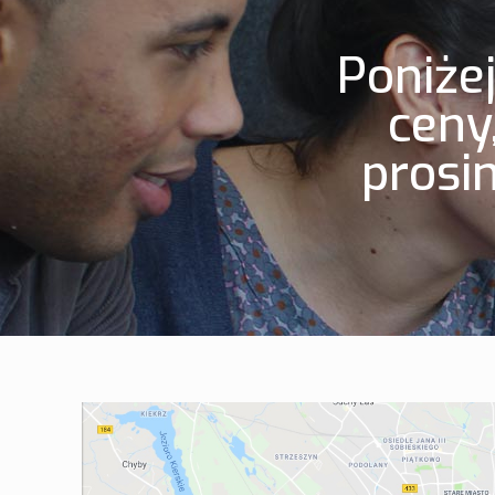
Poniże
ceny
prosi