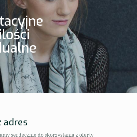
tacyjne
lości
dualne
 adres
amy serdecznie do skorzystania z oferty