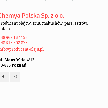
Chemya Polska Sp. z o.o.
Producent olejów, śrut, makuchów, pasz, estrów,
likoli
+48 669 167 195
+48 513 502 873
info@producent-oleju.pl
ul. Mansfelda 4/13
60-855 Poznań