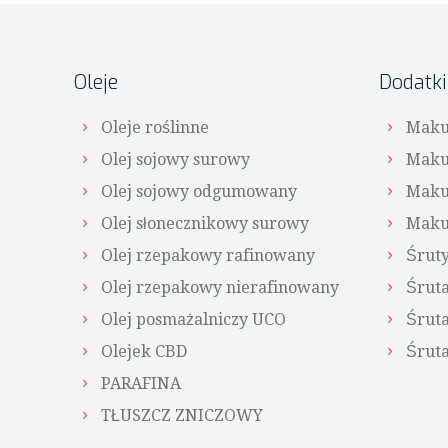
Oleje
Dodatk
Oleje roślinne
Maku
Olej sojowy surowy
Maku
Olej sojowy odgumowany
Maku
Olej słonecznikowy surowy
Maku
Olej rzepakowy rafinowany
Śrut
Olej rzepakowy nierafinowany
Śrut
Olej posmażalniczy UCO
Śruta
Olejek CBD
Śruta
PARAFINA
TŁUSZCZ ZNICZOWY