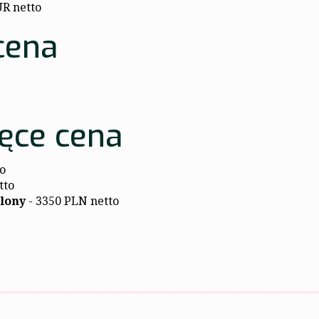
UR netto
cena
zęce cena
o
tto
elony
- 3350 PLN netto