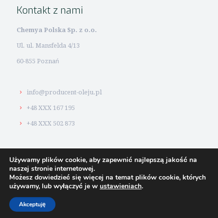
Kontakt z nami
Chemya Polska Sp. z o.o.
Ul. ul. Mansfelda 4/13
60-855 Poznań
info@producent-oleju.pl
+48 XXX 167 195
+48 XXX 502 873
Używamy plików cookie, aby zapewnić najlepszą jakość na
naszej stronie internetowej.
Możesz dowiedzieć się więcej na temat plików cookie, których
© 2026 #1
Producent oleju. Strony www i pozycjonowanie:
używamy, lub wyłączyć je w
ustawieniach
.
BoTak
Akceptuję