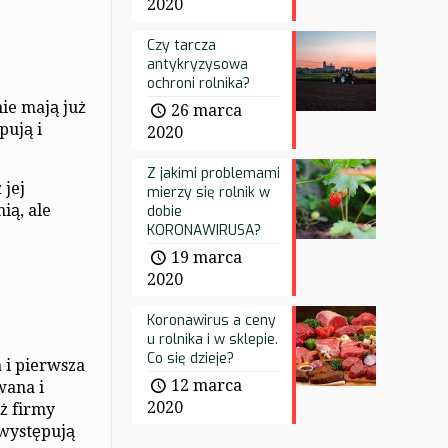
2020
Czy tarcza
antykryzysowa
ochroni rolnika?
nie mają już
26 marca
pują i
2020
Z jakimi problemami
 jej
mierzy się rolnik w
ią, ale
dobie
KORONAWIRUSA?
19 marca
2020
Koronawirus a ceny
u rolnika i w sklepie.
Co się dzieje?
a i pierwsza
12 marca
wana i
2020
uż firmy
 występują