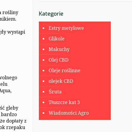
 rośliny
Kategorie
dnikiem.
e
Estry metylowe
gdy wystąpi
Glikole
Makuchy
Olej CBD
Oleje roślinne
owolnego
olejek CBD
ielu
Aqua,
Śruta
Tłuszcze kat 3
ść gleby
Wiadomości Agro
m bardzo
że dopłaty z
bok rzepaku