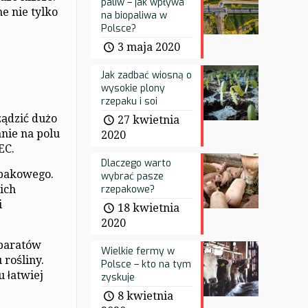
paliw – jak wpływa
e nie tylko
na biopaliwa w
Polsce?
3 maja 2020
Jak zadbać wiosną o
wysokie plony
rzepaku i soi
ządzić dużo
27 kwietnia
anie na polu
2020
EC.
Dlaczego warto
epakowego.
wybrać pasze
rzepakowe?
ich
i
18 kwietnia
2020
eparatów
Wielkie fermy w
 rośliny.
Polsce – kto na tym
 łatwiej
zyskuje
8 kwietnia