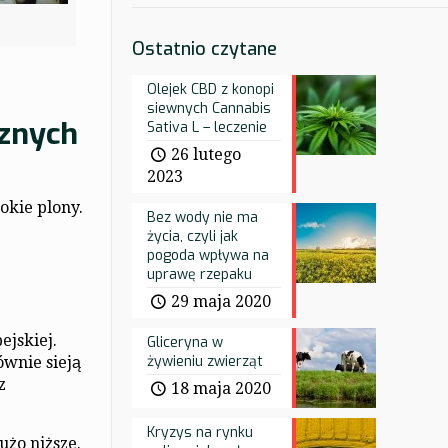
Ostatnio czytane
Olejek CBD z konopi
siewnych Cannabis
cznych
Sativa L – leczenie
26 lutego
2023
okie plony.
Bez wody nie ma
życia, czyli jak
pogoda wpływa na
uprawę rzepaku
29 maja 2020
ejskiej.
Gliceryna w
żywieniu zwierząt
ównie sieją
z
18 maja 2020
Kryzys na rynku
żo niższe.