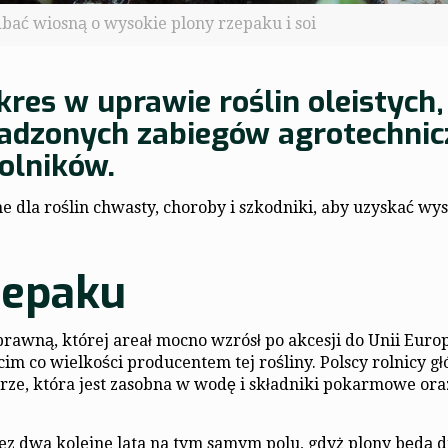
dbać wiosną o wysokie plony rzepaku i soi
res w uprawie roślin oleistych,
wadzonych zabiegów agrotechni
olników.
 dla roślin chwasty, choroby i szkodniki, aby uzyskać wys
zepaku
rawną, której areał mocno wzrósł po akcesji do Unii Europ
im co wielkości producentem tej rośliny. Polscy rolnicy gł
rze, która jest zasobna w wodę i składniki pokarmowe ora
 dwa kolejne lata na tym samym polu, gdyż plony będą du