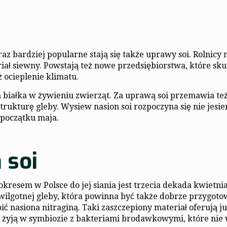
z bardziej popularne stają się także uprawy soi. Rolnicy 
ał siewny. Powstają też nowe przedsiębiorstwa, które sku
ż ocieplenie klimatu.
m białka w żywieniu zwierząt. Za uprawą soi przemawia też
ukturę gleby. Wysiew nasion soi rozpoczyna się nie jesien
 początku maja.
 soi
 okresem w Polsce do jej siania jest trzecia dekada kwietni
wilgotnej gleby, która powinna być także dobrze przygoto
ć nasiona nitraginą. Taki zaszczepiony materiał oferują j
oi żyją w symbiozie z bakteriami brodawkowymi, które nie