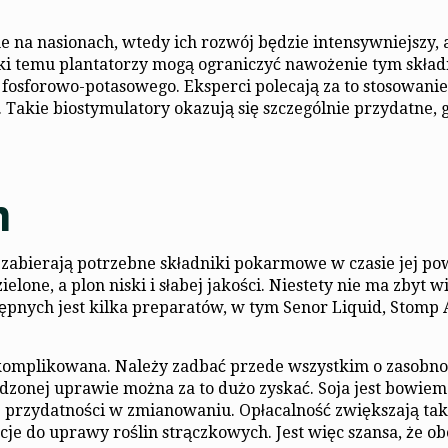
e na nasionach, wtedy ich rozwój będzie intensywniejszy, a
ęki temu plantatorzy mogą ograniczyć nawożenie tym skła
 fosforowo-potasowego. Eksperci polecają za to stosowani
Takie biostymulatory okazują się szczególnie przydatne, 
m
ż zabierają potrzebne składniki pokarmowe w czasie jej p
ielone, a plon niski i słabej jakości. Niestety nie ma zbyt w
pnych jest kilka preparatów, w tym Senor Liquid, Stomp 
 skomplikowana. Należy zadbać przede wszystkim o zasobno
zonej uprawie można za to dużo zyskać. Soja jest bowie
ej przydatności w zmianowaniu. Opłacalność zwiększają tak
je do uprawy roślin strączkowych. Jest więc szansa, że o