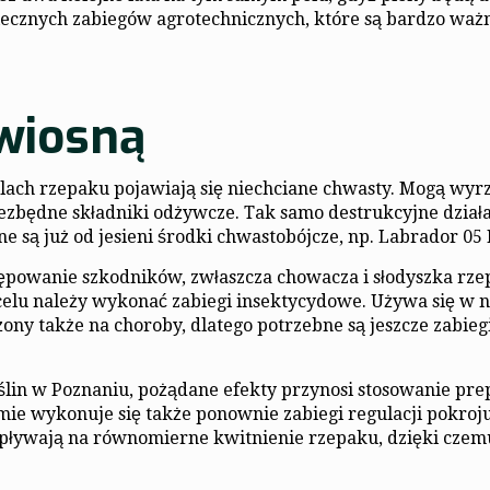
niecznych zabiegów agrotechnicznych, które są bardzo ważn
wiosną
polach rzepaku pojawiają się niechciane chwasty. Mogą wyr
niezbędne składniki odżywcze. Tak samo destrukcyjne dział
 są już od jesieni środki chwastobójcze, np. Labrador 05 
tępowanie szkodników, zwłaszcza chowacza i słodyszka rz
 celu należy wykonać zabiegi insektycydowe. Używa się w n
ony także na choroby, dlatego potrzebne są jeszcze zabieg
ślin w Poznaniu, pożądane efekty przynosi stosowanie pr
mie wykonuje się także ponownie zabiegi regulacji pokroju
ływają na równomierne kwitnienie rzepaku, dzięki czemu