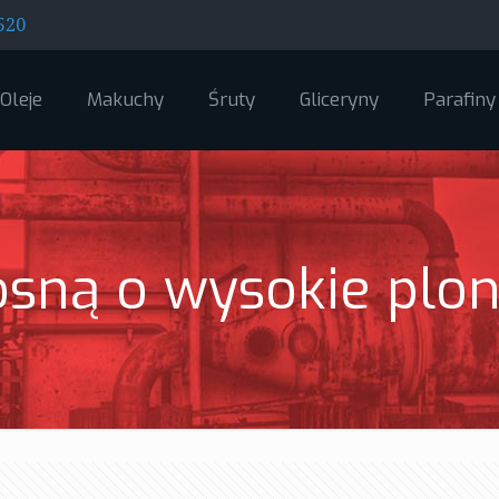
520
Oleje
Makuchy
Śruty
Gliceryny
Parafiny
sną o wysokie plon