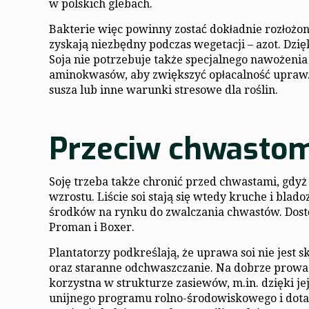
w polskich glebach.
Bakterie więc powinny zostać dokładnie rozłożon
zyskają niezbędny podczas wegetacji – azot. Dzi
Soja nie potrzebuje także specjalnego nawożenia
aminokwasów, aby zwiększyć opłacalność upraw. 
susza lub inne warunki stresowe dla roślin.
Przeciw chwasto
Soję trzeba także chronić przed chwastami, gdy
wzrostu. Liście soi stają się wtedy kruche i bladoz
środków na rynku do zwalczania chwastów. Dostę
Proman i Boxer.
Plantatorzy podkreślają, że uprawa soi nie jest
oraz staranne odchwaszczanie. Na dobrze prowad
korzystna w strukturze zasiewów, m.in. dzięki j
unijnego programu rolno-środowiskowego i dotac