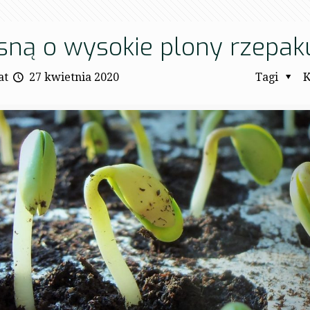
sną o wysokie plony rzepaku
at
27 kwietnia 2020
Tagi
K