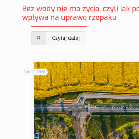
Bez wody nie ma życia, czyli jak 
wpływa na uprawę rzepaku
Czytaj dalej
3 maja 2020