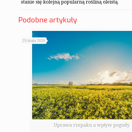
stanie się kolejną popularną rośliną oleistą.
Podobne artykuły
29 maja 2020
Uprawa rzepaku a wpływ pogody