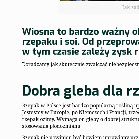
Jak za
Wiosna to bardzo ważny ok
rzepaku i soi. Od przepro
w tym czasie zależy zysk r
Doradzamy jak skutecznie zwalczać niebezpieczne
Dobra gleba dla r
Rzepak w Polsce jest bardzo popularną rośliną up
Jesteśmy w Europie, po Niemczech i Francji, trzec
rzepak ozimy. Wymaga on gleby o dobrej struktu
stosowania płodozmianu.
Rzepak nie powinien być bowiem uprawiany przez