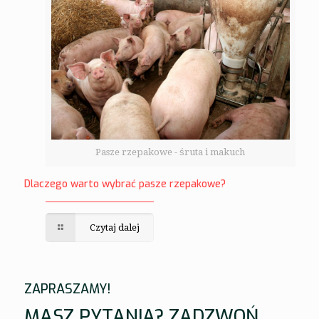
Pasze rzepakowe - śruta i makuch
Dlaczego warto wybrać pasze rzepakowe?
Czytaj dalej
ZAPRASZAMY!
MASZ PYTANIA? ZADZWOŃ