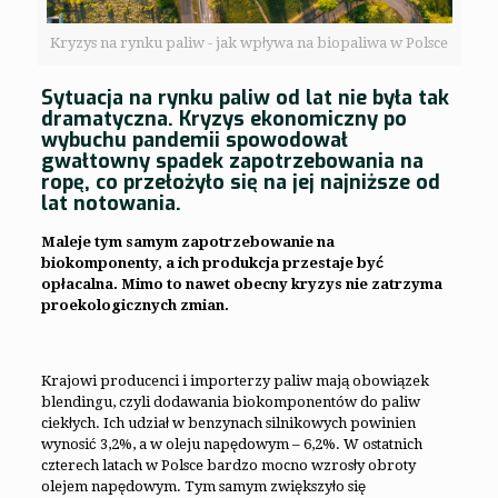
Kryzys na rynku paliw - jak wpływa na biopaliwa w Polsce
Sytuacja na rynku paliw od lat nie była tak
dramatyczna. Kryzys ekonomiczny po
wybuchu pandemii spowodował
gwałtowny spadek zapotrzebowania na
ropę, co przełożyło się na jej najniższe od
lat notowania.
Maleje tym samym zapotrzebowanie na
biokomponenty, a ich produkcja przestaje być
opłacalna.
Mimo to nawet obecny kryzys nie zatrzyma
proekologicznych zmian.
Krajowi producenci i importerzy paliw mają obowiązek
blendingu, czyli dodawania biokomponentów do paliw
ciekłych. Ich udział w benzynach silnikowych powinien
wynosić 3,2%, a w oleju napędowym – 6,2%. W ostatnich
czterech latach w Polsce bardzo mocno wzrosły obroty
olejem napędowym. Tym samym zwiększyło się