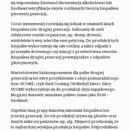
się wspomniany bioetanol (fermentacja alkoholowa) lub
biodiesel (estryfikacja olejów roślinnych) tworzą biopaliwa
pierwszej generacji.
Coraz intensywniej rozwijają się jednak w ostatnich latach
biopaliwa tzw. drugiej generacji. Zaliczamy do nich
celulozowe resztki organiczne, np. słomę, drewno,
wieloletnie trawy, wierzbę energetyczną. Do produkcji tych
biopaliw wykorzystuje się całe rośliny, a także odpady z
przemysłu drzewnego czy miazgi z przetwórstwa owoców.
Biopaliwa drugiej generacji powstają także z odpadów
glicerynowych.
Wartościowym biokomponentem dla paliw drugiej
generacji są też estry pozyskiwanie z oleju posmażalniczego
(tzw. UCOME, czyli Used Cooking Oil Methyl Ester). Estry
UCOME wykorzystuje się do produkcji oleju napędowego.
Mogą też stanowić samoistne paliwo znane jako B100 –
biodiesel.
Zupełnie inną grupę stanowią natomiast biopaliwa tzw.
trzeciej generacji. Do ich produkcji używa się glonów oraz
innych mikroorganizmów, np. alg. Eksperci przekonują, że
to najbardziej wydajna produkcja biopaliw. Półproduktem