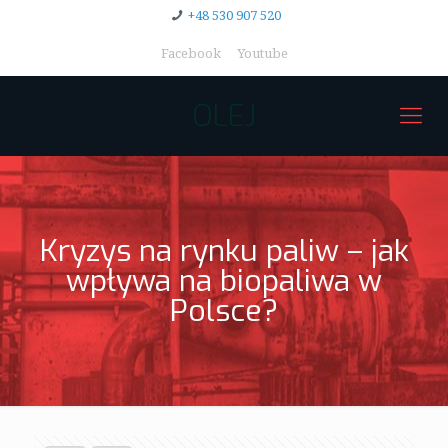
+48 530 907 520
Facebook
Youtube
OLEJ
Kryzys na rynku paliw – jak
wpływa na biopaliwa w
Polsce?