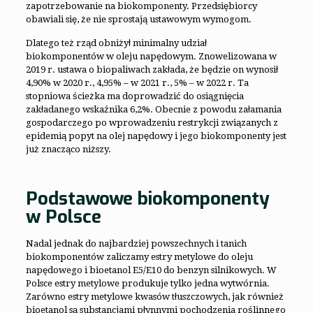
zapotrzebowanie na biokomponenty. Przedsiębiorcy
obawiali się, że nie sprostają ustawowym wymogom.
Dlatego też rząd obniżył minimalny udział
biokomponentów w oleju napędowym. Znowelizowana w
2019 r. ustawa o biopaliwach zakłada, że będzie on wynosił
4,90% w 2020 r., 4,95% – w 2021 r., 5% – w 2022 r. Ta
stopniowa ścieżka ma doprowadzić do osiągnięcia
zakładanego wskaźnika 6,2%. Obecnie z powodu załamania
gospodarczego po wprowadzeniu restrykcji związanych z
epidemią popyt na olej napędowy i jego biokomponenty jest
już znacząco niższy.
Podstawowe biokomponenty
w Polsce
Nadal jednak do najbardziej powszechnych i tanich
biokomponentów zaliczamy estry metylowe do oleju
napędowego i bioetanol E5/E10 do benzyn silnikowych. W
Polsce estry metylowe produkuje tylko jedna wytwórnia.
Zarówno estry metylowe kwasów tłuszczowych, jak również
bioetanol są substancjami płynnymi pochodzenia roślinnego