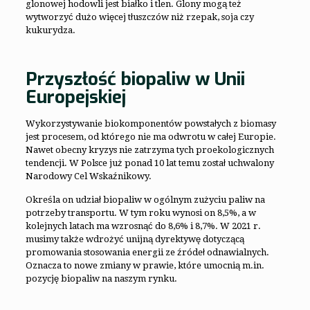
glonowej hodowli jest białko i tlen. Glony mogą też
wytworzyć dużo więcej tłuszczów niż rzepak, soja czy
kukurydza.
Przyszłość biopaliw w Unii
Europejskiej
Wykorzystywanie biokomponentów powstałych z biomasy
jest procesem, od którego nie ma odwrotu w całej Europie.
Nawet obecny kryzys nie zatrzyma tych proekologicznych
tendencji. W Polsce już ponad 10 lat temu został uchwalony
Narodowy Cel Wskaźnikowy.
Określa on udział biopaliw w ogólnym zużyciu paliw na
potrzeby transportu. W tym roku wynosi on 8,5%, a w
kolejnych latach ma wzrosnąć do 8,6% i 8,7%. W 2021 r.
musimy także wdrożyć unijną dyrektywę dotyczącą
promowania stosowania energii ze źródeł odnawialnych.
Oznacza to nowe zmiany w prawie, które umocnią m.in.
pozycję biopaliw na naszym rynku.