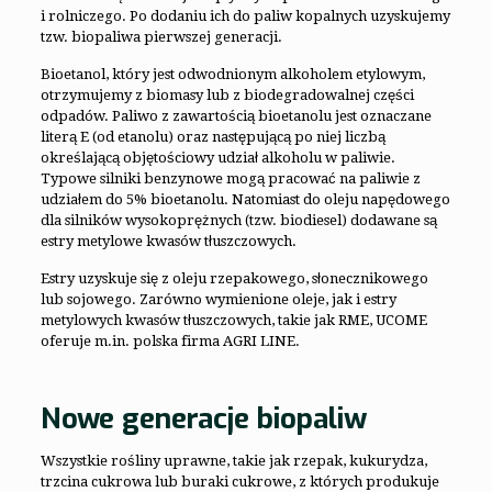
i rolniczego. Po dodaniu ich do paliw kopalnych uzyskujemy
tzw. biopaliwa pierwszej generacji.
Bioetanol, który jest odwodnionym alkoholem etylowym,
otrzymujemy z biomasy lub z biodegradowalnej części
odpadów. Paliwo z zawartością bioetanolu jest oznaczane
literą E (od etanolu) oraz następującą po niej liczbą
określającą objętościowy udział alkoholu w paliwie.
Typowe silniki benzynowe mogą pracować na paliwie z
udziałem do 5% bioetanolu. Natomiast do oleju napędowego
dla silników wysokoprężnych (tzw. biodiesel) dodawane są
estry metylowe kwasów tłuszczowych.
Estry uzyskuje się z oleju rzepakowego, słonecznikowego
lub sojowego. Zarówno wymienione oleje, jak i estry
metylowych kwasów tłuszczowych, takie jak RME, UCOME
oferuje m.in. polska firma AGRI LINE.
Nowe generacje biopaliw
Wszystkie rośliny uprawne, takie jak rzepak, kukurydza,
trzcina cukrowa lub buraki cukrowe, z których produkuje