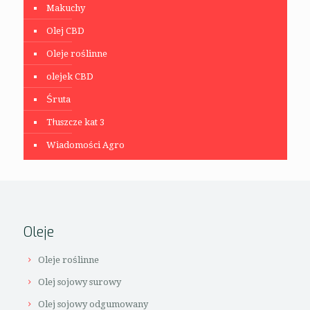
Makuchy
Olej CBD
Oleje roślinne
olejek CBD
Śruta
Tłuszcze kat 3
Wiadomości Agro
Oleje
Oleje roślinne
Olej sojowy surowy
Olej sojowy odgumowany