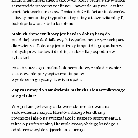
komponent mieszanek paszowych, który cechuje się wysoką
zawartością proteiny roślinnej – nawet do 40 proc., a także
wartościowych tłuszczów. Posiada duże ilości aminokwasów
– lizyny, metioniny, tryptofanu i cysteiny, a także witaminy E,
fosfolipidów oraz beta karotenu.
Makuch słonecznikowy
jest bardzo dobrą bazą do
produkcji wysokobiałkowych i wysokoenergetycznych pasz
dla zwierząt. Polecany jest między innymi dla gospodarstw
rolnych przy hodowli drobiu, a także dla gospodarstw
rybackich.
Poza branżą agro makuch słonecznikowy znalazł również
zastosowanie przy wytwarzaniu paliw
wysokoenergetycznych, w tym opału.
Zapraszamy do zamówienia makucha słonecznikowego
w Agri Line!
W Agri Line jesteśmy całkowicie skoncentrowani na
zadowoleniu naszych klientów, dlatego też dbamy
równocześnie o najwyższą jakość naszego asortymentu, a
także o profesjonalną i kompleksową obsługę każdego z
odbiorców wybierających nasze usługi.