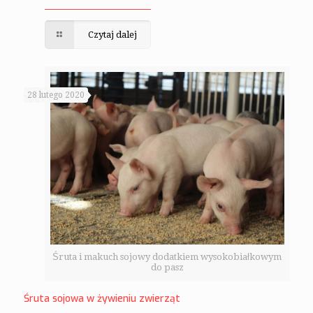
Czytaj dalej
28 lutego 2020
Śruta i makuch sojowy dodatkiem wysokobiałkowym
do pasz
Śruta sojowa w żywieniu zwierząt