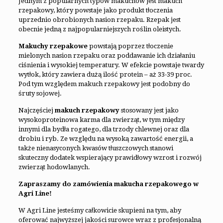
Jednym z popularnych typów makuchów jest makuch
rzepakowy, który powstaje jako produkt tłoczenia
uprzednio obrobionych nasion rzepaku. Rzepak jest
obecnie jedną z najpopularniejszych roślin oleistych.
Makuchy rzepakowe
powstają poprzez tłoczenie
mielonych nasion rzepaku oraz poddawanie ich działaniu
ciśnienia i wysokiej temperatury. W efekcie powstaje twardy
wytłok, który zawiera dużą ilość protein – aż 33-39 proc.
Pod tym względem makuch rzepakowy jest podobny do
śruty sojowej.
Najczęściej
makuch rzepakowy
stosowany jest jako
wysokoproteinowa karma dla zwierząt, w tym między
innymi dla bydła rogatego, dla trzody chlewnej oraz dla
drobiu i ryb. Ze względu na wysoką zawartość energii, a
także nienasyconych kwasów tłuszczowych stanowi
skuteczny dodatek wspierający prawidłowy wzrost i rozwój
zwierząt hodowlanych.
Zapraszamy do zamówienia makucha rzepakowego w
Agri Line!
W Agri Line jesteśmy całkowicie skupieni na tym, aby
oferować najwyższej jakości surowce wraz z profesjonalną