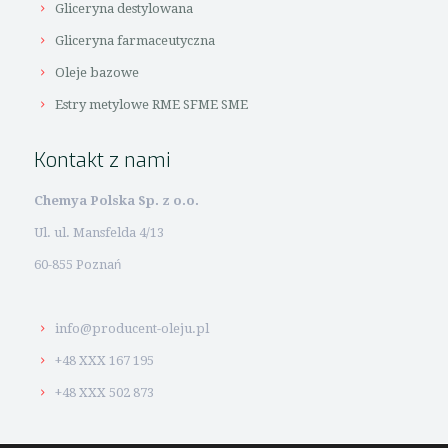
Gliceryna destylowana
Gliceryna farmaceutyczna
Oleje bazowe
Estry metylowe RME SFME SME
Kontakt z nami
Chemya Polska Sp. z o.o.
Ul. ul. Mansfelda 4/13
60-855 Poznań
info@producent-oleju.pl
+48 XXX 167 195
+48 XXX 502 873