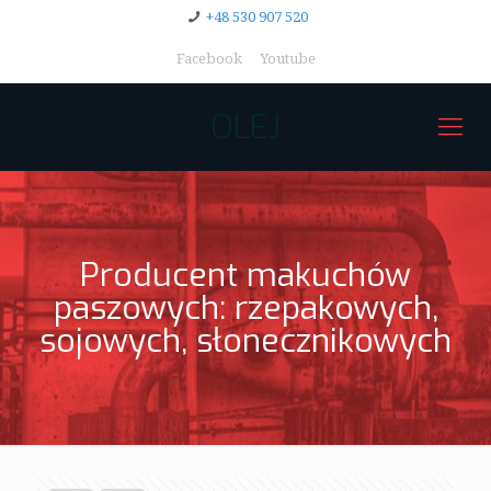
+48 530 907 520
Facebook
Youtube
OLEJ
Producent makuchów
paszowych: rzepakowych,
sojowych, słonecznikowych