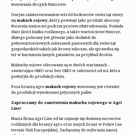
stosowania drogich tłuszczów.
Dużym zainteresowaniem wśród hodowców zwierząt cieszy
się
makuch sojowy
, który powstaje jako produkt uboczny
tłoczenia nasion soi podczas procesu ekstrudowania. Posiada
duże ilości białka roślinnego, a także wartościowe tłuszcze,
dlatego polecany jest głównie jako dodatek do
pełnowartościowych mieszanek paszowych dla zwierząt
gospodarskich takich jak krowy mleczne, ale sprawdza się
też w karmieniu innych gatunków, na przykład drobiu.
Makuchy sojowe oferowane są w dwóch wariantach –
zawierające GMO oraz bez GMO w zależności od soi, która
posłużyła do produkcji oleju.
Poza branżą agro
makuch sojowy
stosowany jest również
do produkcji wysokoenergetycznych paliw.
Zapraszamy do zamówienia makucha sojowego w Agri
Line!
Nasza firma Agri Line od lat zajmuje się dostawą surowców
roślinnych dla branży agro oraz innych branż w Polsce i na
terenie Unii Europejskiej. Zachęcamy do wybrania naszej