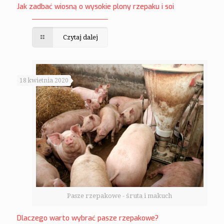
Jak zadbać wiosną o wysokie plony rzepaku i soi
Czytaj dalej
18 kwietnia 2020
Pasze rzepakowe - śruta i makuch
Dlaczego warto wybrać pasze rzepakowe?