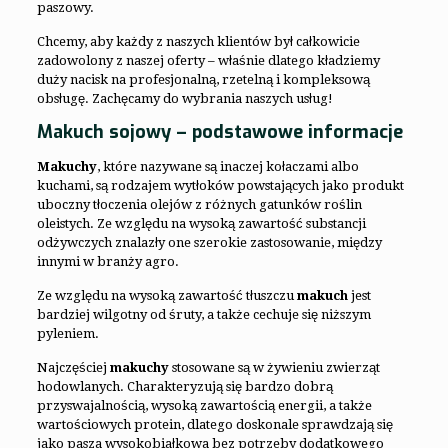
paszowy.
Chcemy, aby każdy z naszych klientów był całkowicie
zadowolony z naszej oferty – właśnie dlatego kładziemy
duży nacisk na profesjonalną, rzetelną i kompleksową
obsługę. Zachęcamy do wybrania naszych usług!
Makuch sojowy – podstawowe informacje
Makuchy
, które nazywane są inaczej kołaczami albo
kuchami, są rodzajem wytłoków powstających jako produkt
uboczny tłoczenia olejów z różnych gatunków roślin
oleistych. Ze względu na wysoką zawartość substancji
odżywczych znalazły one szerokie zastosowanie, między
innymi w branży agro.
Ze względu na wysoką zawartość tłuszczu
makuch
jest
bardziej wilgotny od śruty, a także cechuje się niższym
pyleniem.
Najczęściej
makuchy
stosowane są w żywieniu zwierząt
hodowlanych. Charakteryzują się bardzo dobrą
przyswajalnością, wysoką zawartością energii, a także
wartościowych protein, dlatego doskonale sprawdzają się
jako pasza wysokobiałkowa bez potrzeby dodatkowego