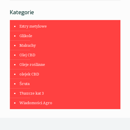
Kategorie
Estry metylowe
Glikole
Makuchy
Olej CBD
Oleje roślinne
olejek CBD
Śruta
Tłuszcze kat 3
Wiadomości Agro