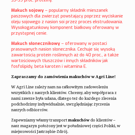
33-39 proc. proteiny.
Makuch sojowy
– popularny składnik mieszanek
paszowych dla zwierząt powstający poprzez wyciskanie
oleju sojowego z nasion soi przez proces ekstrudowania.
Wysokogatunkowy komponent białkowy oferowany w
przystępnej cenie.
Makuch słonecznikowy
– oferowany w postaci
prasowanych nasion słonecznika. Cechuje się wysoką
zawartością protein roślinnych aż do 40 proc., a także
wartościowych tłuszczów i innych składników jak
fosfolipidy, beta karoten i witamina E.
Zapraszamy do zamówienia makuchów w Agri Line!
W Agri Line zależy nam na całkowitym zadowoleniu
wszystkich z naszych klientów. Chcemy, aby współpraca z
nami zawsze była udana, dlatego też do każdego zlecenia
podchodzimy indywidualnie, uwzględniając życzenia
naszych odbiorców.
Zapewniamy własny transport
makuchów
do klientów –
nasz magazyn położony jest w południowej części Polski, w
miejscowości Jastrzębie-Zdrój.