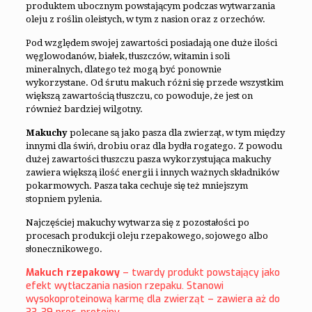
produktem ubocznym powstającym podczas wytwarzania
oleju z roślin oleistych, w tym z nasion oraz z orzechów.
Pod względem swojej zawartości posiadają one duże ilości
węglowodanów, białek, tłuszczów, witamin i soli
mineralnych, dlatego też mogą być ponownie
wykorzystane. Od śrutu makuch różni się przede wszystkim
większą zawartością tłuszczu, co powoduje, że jest on
również bardziej wilgotny.
Makuchy
polecane są jako pasza dla zwierząt, w tym między
innymi dla świń, drobiu oraz dla bydła rogatego. Z powodu
dużej zawartości tłuszczu pasza wykorzystująca makuchy
zawiera większą ilość energii i innych ważnych składników
pokarmowych. Pasza taka cechuje się też mniejszym
stopniem pylenia.
Najczęściej makuchy wytwarza się z pozostałości po
procesach produkcji oleju rzepakowego, sojowego albo
słonecznikowego.
Makuch rzepakowy
– twardy produkt powstający jako
efekt wytłaczania nasion rzepaku. Stanowi
wysokoproteinową karmę dla zwierząt – zawiera aż do