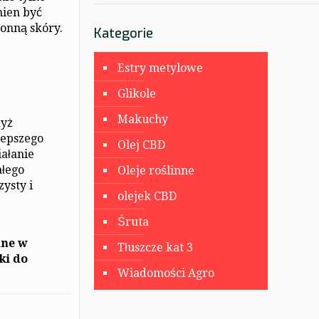
nien być
onną skóry.
Kategorie
Estry metylowe
Glikole
Makuchy
dyż
lepszego
Olej CBD
iałanie
ałego
Oleje roślinne
ysty i
olejek CBD
Śruta
ane w
Tłuszcze kat 3
ki do
Wiadomości Agro