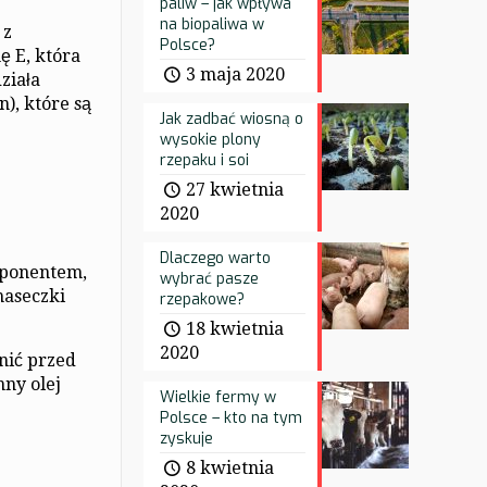
paliw – jak wpływa
na biopaliwa w
 z
Polsce?
ę E, która
3 maja 2020
ziała
), które są
Jak zadbać wiosną o
wysokie plony
rzepaku i soi
27 kwietnia
2020
Dlaczego warto
mponentem,
wybrać pasze
maseczki
rzepakowe?
18 kwietnia
2020
onić przed
ny olej
Wielkie fermy w
Polsce – kto na tym
zyskuje
8 kwietnia