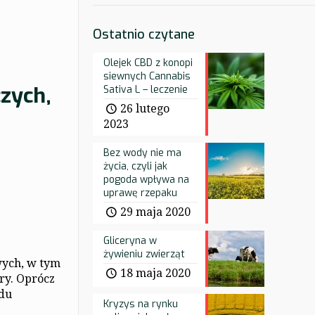
Ostatnio czytane
Olejek CBD z konopi
siewnych Cannabis
zych,
Sativa L – leczenie
26 lutego
2023
Bez wody nie ma
życia, czyli jak
pogoda wpływa na
uprawę rzepaku
29 maja 2020
Gliceryna w
żywieniu zwierząt
wych, w tym
18 maja 2020
ry. Oprócz
adu
Kryzys na rynku