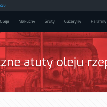
520
Oleje
Makuchy
Śruty
Gliceryny
Parafiny
zne atuty oleju rz