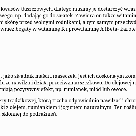
kwasów tłuszczowych, dlatego musimy je dostarczyć wraz
ego, np. dodając go do sałatek. Zawiera on także witamin
oni skórę przed wolnymi rodnikami, a tym samym przeciwd
wnież bogaty w witaminę K i prowitaminę A (Beta- karoten
 jako składnik maści i maseczek. Jest ich doskonałym ko
obrze nawilża i działa przeciwzmarszczkowo. Do olejowej 
niają pozytywny efekt, np. rumianek, miód lub owoce.
cery trądzikowej, którą trzeba odpowiednio nawilżać i chr
i z olejem, rumiankiem i jogurtem naturalnym. Ten roślin
, skłonnej do podrażnień.