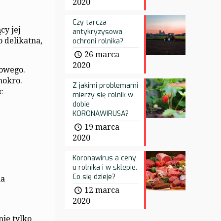
2020
Czy tarcza
cy jej
antykryzysowa
 delikatna,
ochroni rolnika?
26 marca
2020
kowego.
mokro.
Z jakimi problemami
c
mierzy się rolnik w
dobie
KORONAWIRUSA?
19 marca
2020
Koronawirus a ceny
u rolnika i w sklepie.
Co się dzieje?
na
12 marca
2020
ie tylko