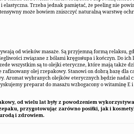
a i elastyczna. Trzeba jednak pamiętać, że peeling nie powi
intensywny może bowiem zniszczyć naturalną warstwę ochr
ływają od wieków masaże. Są przyjemną formą relaksu, g
legliwości związane z bólami kręgosłupa i kończyn. Do ich 
zede wszystkim są to olejki eteryczne, które mają także dz
 rafinowany olej rzepakowy. Stanowi on dobrą bazę dla c
wy. Aromat wybranych olejków eterycznych będzie nadal cz
 zyskujemy preparat do masażu wzbogacony o witaminę E i
pakowy, od wielu lat były z powodzeniem wykorzystyw
 rzepaku, przygotowując zarówno posiłki, jak i kosmety
urodą i zdrowiem.