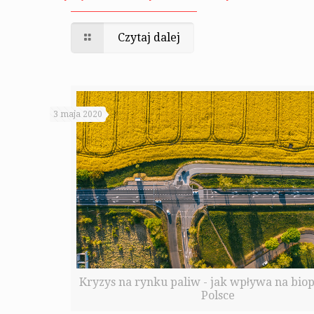
Czytaj dalej
3 maja 2020
Kryzys na rynku paliw - jak wpływa na bio
Polsce