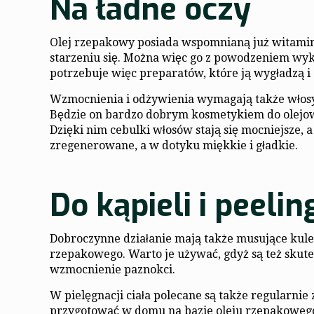
Na ładne oczy
Olej rzepakowy posiada wspomnianą już witaminę 
starzeniu się. Można więc go z powodzeniem wyko
potrzebuje więc preparatów, które ją wygładzą i
Wzmocnienia i odżywienia wymagają także włosy
Będzie on bardzo dobrym kosmetykiem do olejow
Dzięki nim cebulki włosów stają się mocniejsze,
zregenerowane, a w dotyku miękkie i gładkie.
Do kąpieli i peelin
Dobroczynne działanie mają także musujące kule 
rzepakowego. Warto je używać, gdyż są też skut
wzmocnienie paznokci.
W pielęgnacji ciała polecane są także regularnie
przygotować w domu na bazie oleju rzepakowego.