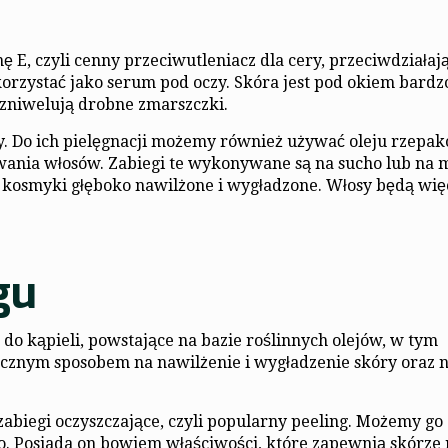
E, czyli cenny przeciwutleniacz dla cery, przeciwdziałają
rzystać jako serum pod oczy. Skóra jest pod okiem bardzo
 zniwelują drobne zmarszczki.
. Do ich pielęgnacji możemy również używać oleju rzepa
ania włosów. Zabiegi te wykonywane są na sucho lub na 
 a kosmyki głęboko nawilżone i wygładzone. Włosy będą wię
gu
do kąpieli, powstające na bazie roślinnych olejów, w tym
ecznym sposobem na nawilżenie i wygładzenie skóry oraz 
 zabiegi oczyszczające, czyli popularny peeling. Możemy go
 Posiada on bowiem właściwości, które zapewnią skórze n