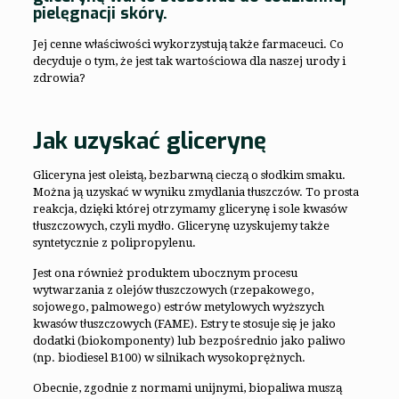
pielęgnacji skóry.
Jej cenne właściwości wykorzystują także farmaceuci. Co
decyduje o tym, że jest tak wartościowa dla naszej urody i
zdrowia?
Jak uzyskać glicerynę
Gliceryna jest oleistą, bezbarwną cieczą o słodkim smaku.
Można ją uzyskać w wyniku zmydlania tłuszczów. To prosta
reakcja, dzięki której otrzymamy glicerynę i sole kwasów
tłuszczowych, czyli mydło. Glicerynę uzyskujemy także
syntetycznie z polipropylenu.
Jest ona również produktem ubocznym procesu
wytwarzania z olejów tłuszczowych (rzepakowego,
sojowego, palmowego) estrów metylowych wyższych
kwasów tłuszczowych (FAME). Estry te stosuje się je jako
dodatki (biokomponenty) lub bezpośrednio jako paliwo
(np. biodiesel B100) w silnikach wysokoprężnych.
Obecnie, zgodnie z normami unijnymi, biopaliwa muszą