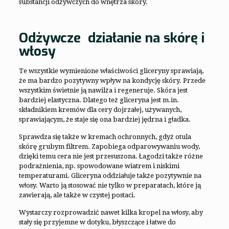
substancji odżywczych do wnętrza skóry.
Odżywcze działanie na skórę i
włosy
Te wszystkie wymienione właściwości gliceryny sprawiają,
że ma bardzo pozytywny wpływ na kondycję skóry. Przede
wszystkim świetnie ją nawilża i regeneruje. Skóra jest
bardziej elastyczna. Dlatego też gliceryna jest m.in.
składnikiem kremów dla cery dojrzałej, używanych,
sprawiającym, że staje się ona bardziej jędrna i gładka.
Sprawdza się także w kremach ochronnych, gdyż otula
skórę grubym filtrem. Zapobiega odparowywaniu wody,
dzięki temu cera nie jest przesuszona. Łagodzi także różne
podrażnienia, np. spowodowane wiatrem i niskimi
temperaturami. Gliceryna oddziałuje także pozytywnie na
włosy. Warto ją stosować nie tylko w preparatach, które ją
zawierają, ale także w czystej postaci.
Wystarczy rozprowadzić nawet kilka kropel na włosy, aby
stały się przyjemne w dotyku, błyszczące i łatwe do