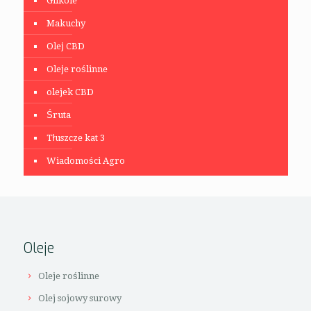
Glikole
Makuchy
Olej CBD
Oleje roślinne
olejek CBD
Śruta
Tłuszcze kat 3
Wiadomości Agro
Oleje
Oleje roślinne
Olej sojowy surowy