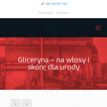
+48 530 907 520
Facebook
Youtube
OLEJ
Gliceryna – na włosy i
skórę dla urody