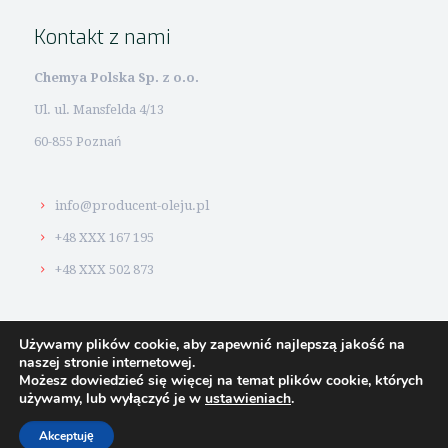
Kontakt z nami
Chemya Polska Sp. z o.o.
Ul. ul. Mansfelda 4/13
60-855 Poznań
info@producent-oleju.pl
+48 XXX 167 195
+48 XXX 502 873
Używamy plików cookie, aby zapewnić najlepszą jakość na
naszej stronie internetowej.
Możesz dowiedzieć się więcej na temat plików cookie, których
© 2026 #1
Producent oleju. Strony www i pozycjonowanie:
używamy, lub wyłączyć je w
ustawieniach
.
BoTak
Akceptuję