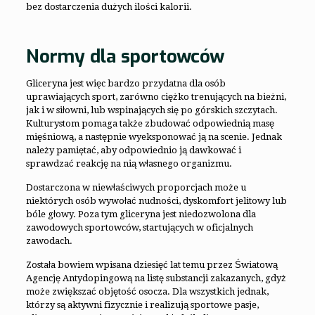
bez dostarczenia dużych ilości kalorii.
Normy dla sportowców
Gliceryna jest więc bardzo przydatna dla osób
uprawiających sport, zarówno ciężko trenujących na bieżni,
jak i w siłowni, lub wspinających się po górskich szczytach.
Kulturystom pomaga także zbudować odpowiednią masę
mięśniową, a następnie wyeksponować ją na scenie. Jednak
należy pamiętać, aby odpowiednio ją dawkować i
sprawdzać reakcję na nią własnego organizmu.
Dostarczona w niewłaściwych proporcjach może u
niektórych osób wywołać nudności, dyskomfort jelitowy lub
bóle głowy. Poza tym gliceryna jest niedozwolona dla
zawodowych sportowców, startujących w oficjalnych
zawodach.
Została bowiem wpisana dziesięć lat temu przez Światową
Agencję Antydopingową na listę substancji zakazanych, gdyż
może zwiększać objętość osocza. Dla wszystkich jednak,
którzy są aktywni fizycznie i realizują sportowe pasje,