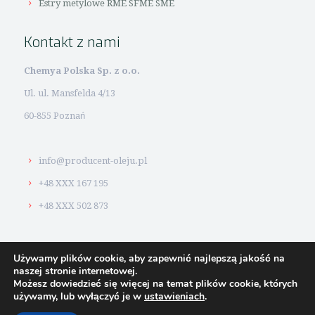
Estry metylowe RME SFME SME
Kontakt z nami
Chemya Polska Sp. z o.o.
Ul. ul. Mansfelda 4/13
60-855 Poznań
info@producent-oleju.pl
+48 XXX 167 195
+48 XXX 502 873
Używamy plików cookie, aby zapewnić najlepszą jakość na
naszej stronie internetowej.
Możesz dowiedzieć się więcej na temat plików cookie, których
© 2026 #1
Producent oleju. Strony www i pozycjonowanie:
używamy, lub wyłączyć je w
ustawieniach
.
BoTak