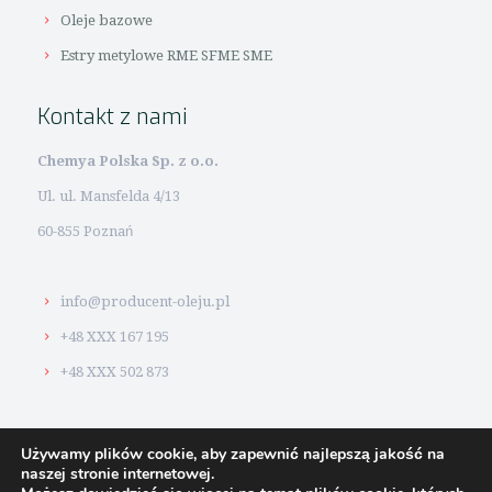
Oleje bazowe
Estry metylowe RME SFME SME
Kontakt z nami
Chemya Polska Sp. z o.o.
Ul. ul. Mansfelda 4/13
60-855 Poznań
info@producent-oleju.pl
+48 XXX 167 195
+48 XXX 502 873
Używamy plików cookie, aby zapewnić najlepszą jakość na
naszej stronie internetowej.