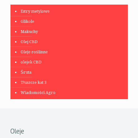
Estry metylowe
Glikole
Makuchy
Olej CBD
Oleje roślinne
olejek CBD
Śruta
Tłuszcze kat 3
Wiadomości Agro
Oleje