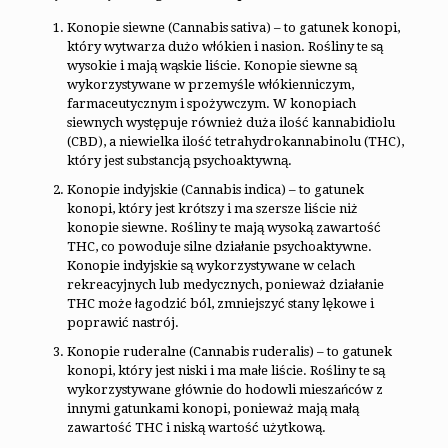
Konopie siewne (Cannabis sativa) – to gatunek konopi,
który wytwarza dużo włókien i nasion. Rośliny te są
wysokie i mają wąskie liście. Konopie siewne są
wykorzystywane w przemyśle włókienniczym,
farmaceutycznym i spożywczym. W konopiach
siewnych występuje również duża ilość kannabidiolu
(CBD), a niewielka ilość tetrahydrokannabinolu (THC),
który jest substancją psychoaktywną.
Konopie indyjskie (Cannabis indica) – to gatunek
konopi, który jest krótszy i ma szersze liście niż
konopie siewne. Rośliny te mają wysoką zawartość
THC, co powoduje silne działanie psychoaktywne.
Konopie indyjskie są wykorzystywane w celach
rekreacyjnych lub medycznych, ponieważ działanie
THC może łagodzić ból, zmniejszyć stany lękowe i
poprawić nastrój.
Konopie ruderalne (Cannabis ruderalis) – to gatunek
konopi, który jest niski i ma małe liście. Rośliny te są
wykorzystywane głównie do hodowli mieszańców z
innymi gatunkami konopi, ponieważ mają małą
zawartość THC i niską wartość użytkową.