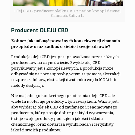
Olej CBD - producent olejku CBD z nasion konopi siewnej
Cannabis Sativa L.
Producent OLEJU CBD
Zobacz jak uniknąć poważnych konsekwencji złamania
przepisów oraz zadbać o siebie i swoje zdrowie?
Produkcja oleju CBD jest przeprowadzana przez różnych
producentów na całym świecie. Zwykle olej CBD
pozyskiwany jest z konopi siewnych, a produkcja może
odbywać się na różne sposoby, w tym za pomocą ekstrakcji
rozpuszczalników, ekstrakcji dwutlenku węgla (CO2) lub
metody destylacji.
Nie ma jednego konkretnego producenta oleju CBD, ale
wiele firm oferuje produkty z tym związkiem. Ważne jest,
aby wybierać olejek CBD od zaufanego i renomowanego
producenta, który stosuje dobre praktyki wytwarzania,
testuje swoje produkty pod kątem jakości i składu
chemicznego, oraz dostarcza wyniki badań i certyfikaty
jakości swoich produktów.