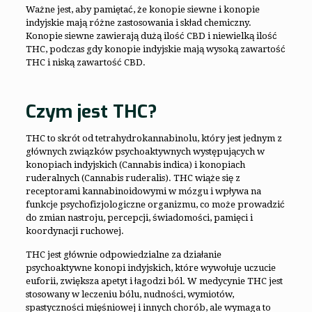
Ważne jest, aby pamiętać, że konopie siewne i konopie
indyjskie mają różne zastosowania i skład chemiczny.
Konopie siewne zawierają dużą ilość CBD i niewielką ilość
THC, podczas gdy konopie indyjskie mają wysoką zawartość
THC i niską zawartość CBD.
Czym jest THC?
THC to skrót od tetrahydrokannabinolu, który jest jednym z
głównych związków psychoaktywnych występujących w
konopiach indyjskich (Cannabis indica) i konopiach
ruderalnych (Cannabis ruderalis). THC wiąże się z
receptorami kannabinoidowymi w mózgu i wpływa na
funkcje psychofizjologiczne organizmu, co może prowadzić
do zmian nastroju, percepcji, świadomości, pamięci i
koordynacji ruchowej.
THC jest głównie odpowiedzialne za działanie
psychoaktywne konopi indyjskich, które wywołuje uczucie
euforii, zwiększa apetyt i łagodzi ból. W medycynie THC jest
stosowany w leczeniu bólu, nudności, wymiotów,
spastyczności mięśniowej i innych chorób, ale wymaga to