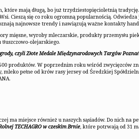
tóre mają długą, bo już trzydziestopięcioletnią tradycj
 Wsi. Cieszą się co roku ogromną popularnością. Odwiedza
e poznają najnowsze trendy i nawiązują ważne kontakty han
ory mięsne, wyroby mleczarskie, produkty przemysłu pie
 tłuszczowo-olejarskiego.
agrody, czyli Złote Medale Międzynarodowych Targów Poznań
t 500 produktów. W poprzednim roku wśród zwycięzców zna
, mleko pełne od krów rasy jersey od Średzkiej Spółdzieln
RANA.
zej ma miejsce również u naszych sąsiadów. Do nich na p
 Rolnej TECHAGRO w czeskim Brnie
, które potrwają od 31 m