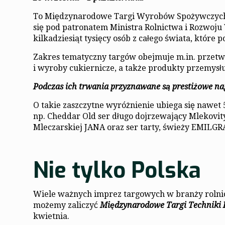
To Międzynarodowe Targi Wyrobów Spożywczych, k
się pod patronatem Ministra Rolnictwa i Rozwoju
kilkadziesiąt tysięcy osób z całego świata, któr
Zakres tematyczny targów obejmuje m.in. przetw
i wyroby cukiernicze, a także produkty przemysłu
Podczas ich trwania przyznawane są prestiżowe n
O takie zaszczytne wyróżnienie ubiega się nawe
np. Cheddar Old ser długo dojrzewający Mlekovity
Mleczarskiej JANA oraz ser tarty, świeży EMILG
Nie tylko Polska
Wiele ważnych imprez targowych w branży rolnic
możemy zaliczyć
Międzynarodowe Targi Techniki
kwietnia.