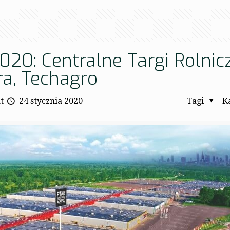
2020: Centralne Targi Rolnic
ra, Techagro
t
24 stycznia 2020
Tagi
K