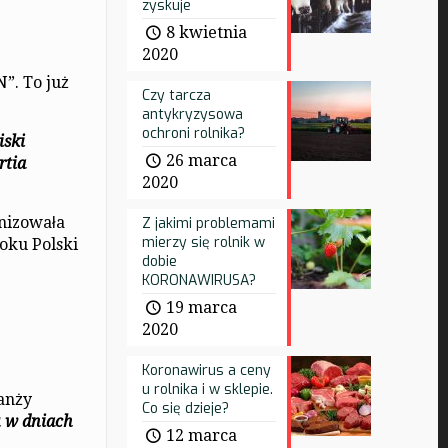
zyskuje
8 kwietnia
2020
”. To już
Czy tarcza
antykryzysowa
ochroni rolnika?
iski
26 marca
rtia
2020
nizowała
Z jakimi problemami
mierzy się rolnik w
oku Polski
dobie
KORONAWIRUSA?
19 marca
2020
Koronawirus a ceny
u rolnika i w sklepie.
ranży
Co się dzieje?
 w dniach
12 marca