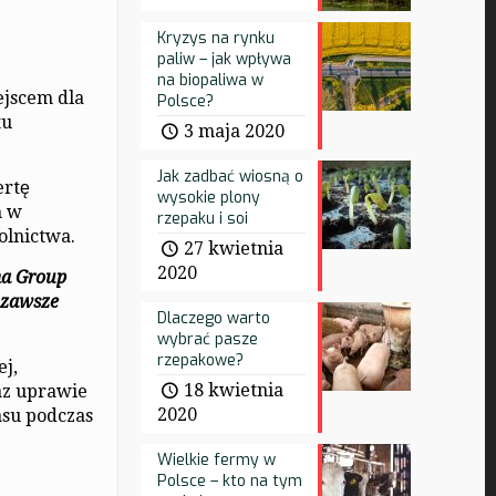
Kryzys na rynku
paliw – jak wpływa
na biopaliwa w
ejscem dla
Polsce?
tu
3 maja 2020
Jak zadbać wiosną o
ertę
wysokie plony
h w
rzepaku i soi
olnictwa.
27 kwietnia
2020
ma Group
 zawsze
Dlaczego warto
wybrać pasze
rzepakowe?
ej,
18 kwietnia
az uprawie
2020
asu podczas
Wielkie fermy w
Polsce – kto na tym