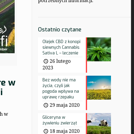
potrzebnych informacji.
Ostatnio czytane
Olejek CBD z konopi
siewnych Cannabis
Sativa L – leczenie
26 lutego
2023
re w
Bez wody nie ma
życia, czyli jak
i
pogoda wpływa na
uprawę rzepaku
29 maja 2020
ch w
Gliceryna w
żywieniu zwierząt
18 maja 2020