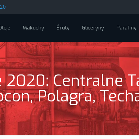
520
Oleje
Makuchy
Śruty
Gliceryny
Parafiny
e 2020: Centralne Ta
con, Polagra, Tech