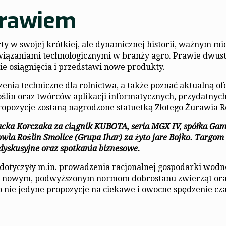
urawiem
rty w swojej krótkiej, ale dynamicznej historii, ważnym mi
iązaniami technologicznymi w branży agro. Prawie dwus
ie osiągnięcia i przedstawi nowe produkty.
nia techniczne dla rolnictwa, a także poznać aktualną of
lin oraz twórców aplikacji informatycznych, przydatnyc
propozycje zostaną nagrodzone statuetką Złotego Żurawia R
Jacka Korczaka za ciągnik KUBOTA, seria MGX IV, spółka Ga
wla Roślin Smolice (Grupa Ihar) za żyto jare Bojko. Targom
dyskusyjne oraz spotkania biznesowe.
dotyczyły m.in. prowadzenia racjonalnej gospodarki wodn
, nowym, podwyższonym normom dobrostanu zwierząt or
 nie jedyne propozycje na ciekawe i owocne spędzenie cz