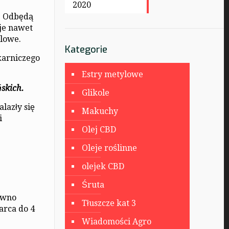
2020
ę. Odbędą
 je nawet
dlowe.
Kategorie
karniczego
Estry metylowe
skich.
Glikole
lazły się
Makuchy
i
Olej CBD
Oleje roślinne
olejek CBD
Śruta
ewno
Tłuszcze kat 3
arca do 4
Wiadomości Agro