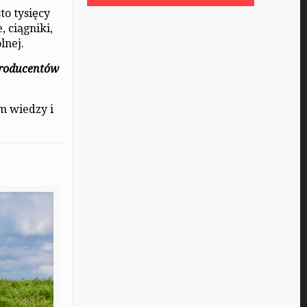
to tysięcy
 ciągniki,
lnej.
producentów
em wiedzy i