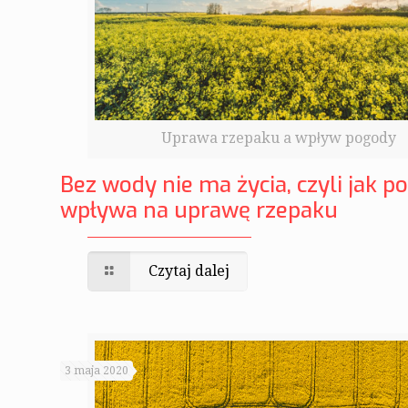
Uprawa rzepaku a wpływ pogody
Bez wody nie ma życia, czyli jak 
wpływa na uprawę rzepaku
Czytaj dalej
3 maja 2020