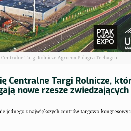
0 Centralne Targi Rolnicze Agrocon Polagra Techagro
ię Centralne Targi Rolnicze, któ
gają nowe rzesze zwiedzających 
nie jednego z największych centrów targowo-kongresowy