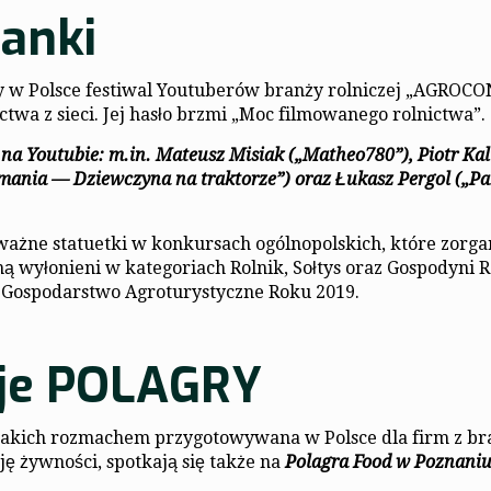
anki
 w Polsce festiwal Youtuberów branży rolniczej „AGROCON
wa z sieci. Jej hasło brzmi „Moc filmowanego rolnictwa”.
na Youtubie: m.in. Mateusz Misiak („Matheo780”), Piotr Kal
ania — Dziewczyna na traktorze”) oraz Łukasz Pergol („Pa
ażne statuetki w konkursach ogólnopolskich, które zorga
ą wyłonieni w kategoriach Rolnik, Sołtys oraz Gospodyni R
 i Gospodarstwo Agroturystyczne Roku 2019.
cje POLAGRY
z takich rozmachem przygotowywana w Polsce dla firm z b
ję żywności, spotkają się także na
Polagra Food w Poznaniu