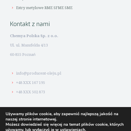
Estry metylowe RME SFME SME
Kontakt z nami
Chemya Polska Sp. z o.o.
Ul. ul. Mansfelda 4/13
60-855 Poznań
info@producent-oleju.pl
+48 XXX 167 195
+48 XXX 502 873
Używamy plików cookie, aby zapewnić najlepszą jakość na
naszej stronie internetowej.
Możesz dowiedzieć się więcej na temat plików cookie, których
© 2026 #1
Producent oleju. Strony www i pozycjonowanie:
używamy, lub wyłączyć je w
ustawieniach
.