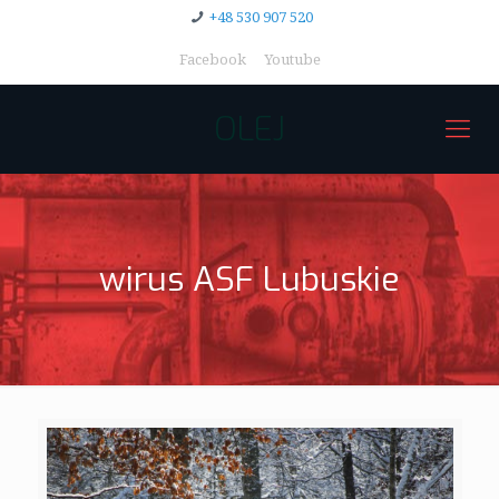
+48 530 907 520
Facebook
Youtube
OLEJ
wirus ASF Lubuskie