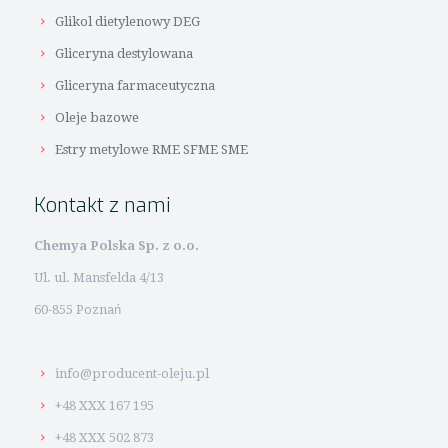
Glikol dietylenowy DEG
Gliceryna destylowana
Gliceryna farmaceutyczna
Oleje bazowe
Estry metylowe RME SFME SME
Kontakt z nami
Chemya Polska Sp. z o.o.
Ul. ul. Mansfelda 4/13
60-855 Poznań
info@producent-oleju.pl
+48 XXX 167 195
+48 XXX 502 873