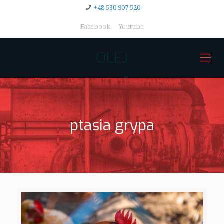
+48 530 907 520
Facebook
Youtube
OLEJ
ptasia grypa