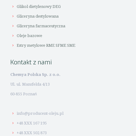
Glikol dietylenowy DEG
Gliceryna destylowana
Gliceryna farmaceutyczna
Oleje bazowe
Estry metylowe RME SFME SME
Kontakt z nami
Chemya Polska Sp. z o.o.
Ul. ul. Mansfelda 4/13
60-855 Poznań
info@producent-oleju.pl
+48 XXX 167 195
+48 XXX 502 873