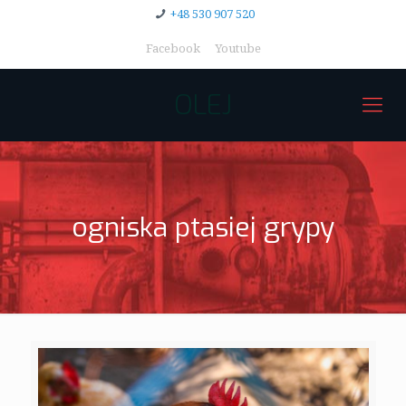
+48 530 907 520
Facebook
Youtube
OLEJ
ogniska ptasiej grypy