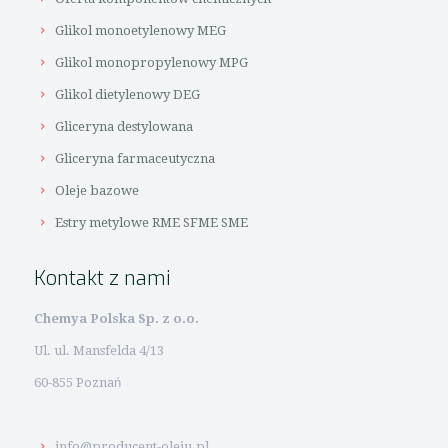
Glikol monoetylenowy MEG
Glikol monopropylenowy MPG
Glikol dietylenowy DEG
Gliceryna destylowana
Gliceryna farmaceutyczna
Oleje bazowe
Estry metylowe RME SFME SME
Kontakt z nami
Chemya Polska Sp. z o.o.
Ul. ul. Mansfelda 4/13
60-855 Poznań
info@producent-oleju.pl