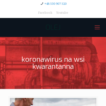
+48 530 907 520
Facebook
Youtube
OLEJ
koronawirus na wsi
kwarantanna