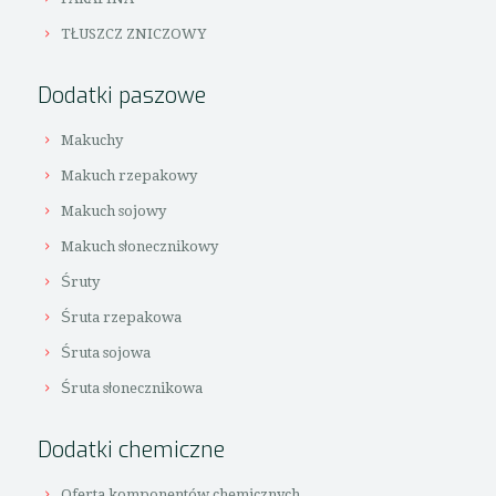
TŁUSZCZ ZNICZOWY
Dodatki paszowe
Makuchy
Makuch rzepakowy
Makuch sojowy
Makuch słonecznikowy
Śruty
Śruta rzepakowa
Śruta sojowa
Śruta słonecznikowa
Dodatki chemiczne
Oferta komponentów chemicznych