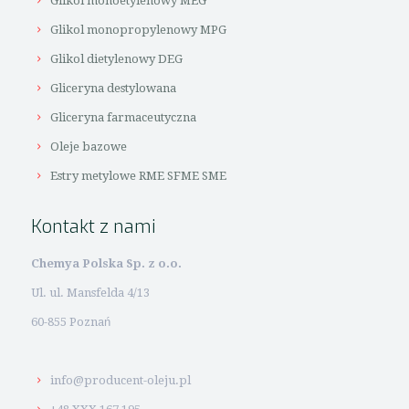
Glikol monoetylenowy MEG
Glikol monopropylenowy MPG
Glikol dietylenowy DEG
Gliceryna destylowana
Gliceryna farmaceutyczna
Oleje bazowe
Estry metylowe RME SFME SME
Kontakt z nami
Chemya Polska Sp. z o.o.
Ul. ul. Mansfelda 4/13
60-855 Poznań
info@producent-oleju.pl