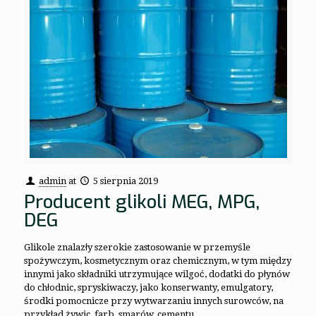
admin
at
5 sierpnia 2019
Producent glikoli MEG, MPG,
DEG
Glikole znalazły szerokie zastosowanie w przemyśle
spożywczym, kosmetycznym oraz chemicznym, w tym między
innymi jako składniki utrzymujące wilgoć, dodatki do płynów
do chłodnic, spryskiwaczy, jako konserwanty, emulgatory,
środki pomocnicze przy wytwarzaniu innych surowców, na
przykład żywic, farb, smarów, cementu.