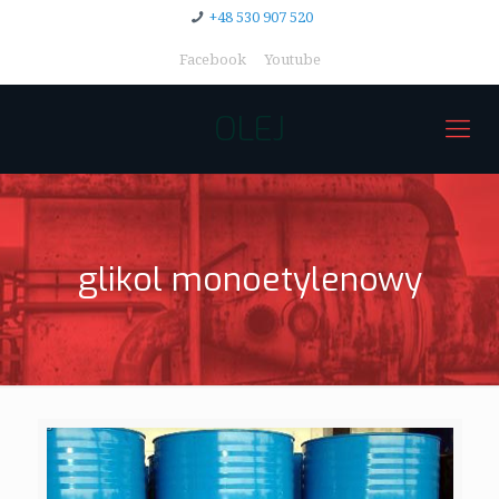
+48 530 907 520
Facebook
Youtube
OLEJ
glikol monoetylenowy