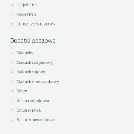
Olejek CBD
PARAFINA
TŁUSZCZ ZNICZOWY
Dodatki paszowe
Makuchy
Makuch rzepakowy
Makuch sojowy
Makuch słonecznikowy
Śruty
Śruta rzepakowa
Śruta sojowa
Śruta słonecznikowa