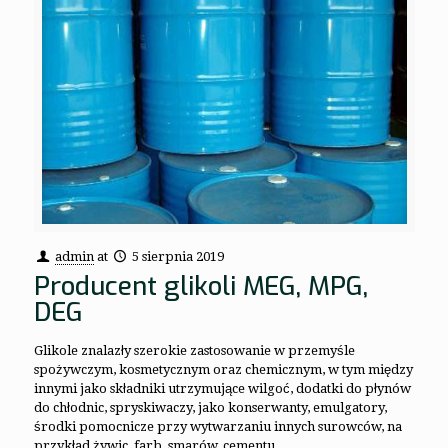
admin
at
5 sierpnia 2019
Producent glikoli MEG, MPG,
DEG
Glikole znalazły szerokie zastosowanie w przemyśle
spożywczym, kosmetycznym oraz chemicznym, w tym między
innymi jako składniki utrzymujące wilgoć, dodatki do płynów
do chłodnic, spryskiwaczy, jako konserwanty, emulgatory,
środki pomocnicze przy wytwarzaniu innych surowców, na
przykład żywic, farb, smarów, cementu.