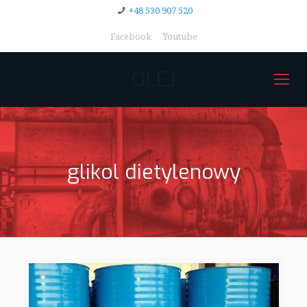
+48 530 907 520
Facebook
Youtube
OLEJ
glikol dietylenowy