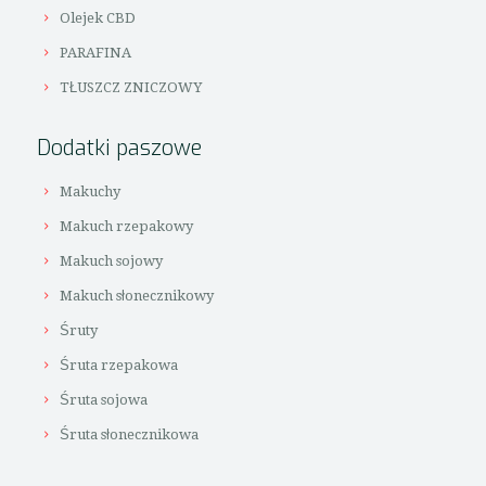
Olejek CBD
PARAFINA
TŁUSZCZ ZNICZOWY
Dodatki paszowe
Makuchy
Makuch rzepakowy
Makuch sojowy
Makuch słonecznikowy
Śruty
Śruta rzepakowa
Śruta sojowa
Śruta słonecznikowa