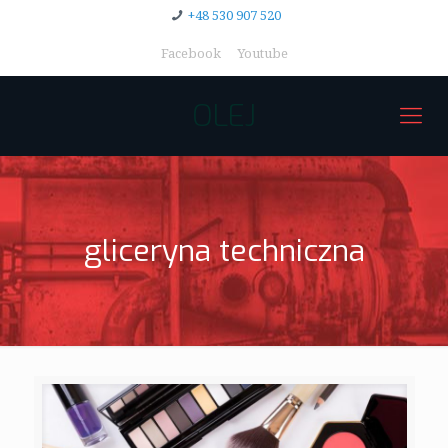
+48 530 907 520
Facebook
Youtube
OLEJ
gliceryna techniczna