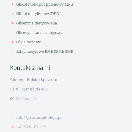
Glikol monopropylenowy MPG
Glikol dietylenowy DEG
Gliceryna destylowana
Gliceryna farmaceutyczna
Oleje bazowe
Estry metylowe RME SFME SME
Kontakt z nami
Chemya Polska Sp. z o.o.
Ul. ul. Mansfelda 4/13
60-855 Poznań
info@producent-oleju.pl
+48 XXX 167 195