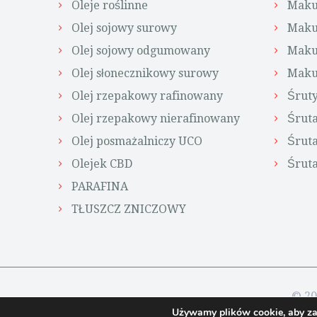
Oleje roślinne
Maku
Olej sojowy surowy
Maku
Olej sojowy odgumowany
Maku
Olej słonecznikowy surowy
Maku
Olej rzepakowy rafinowany
Śrut
Olej rzepakowy nierafinowany
Śrut
Olej posmażalniczy UCO
Śruta
Olejek CBD
Śruta
PARAFINA
TŁUSZCZ ZNICZOWY
© 20
Używamy plików cookie, aby zap