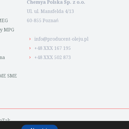
Chemya Polska Sp. z o.o.
Ul. ul. Mansfelda 4/13
MEG
60-855 Poznań
wy MPG
info@producent-oleju.pl
+48 XXX 167 195
na
+48 XXX 502 873
FME SME
oTak