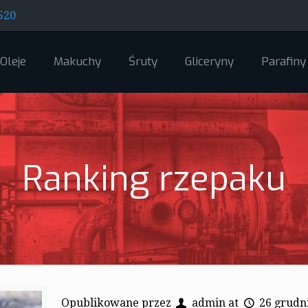
520
Oleje
Makuchy
Śruty
Gliceryny
Parafiny
Ranking rzepaku
Opublikowane przez
admin
at
26 grudn