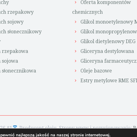
chy
Oferta komponentów
ch rzepakowy
chemicznych
ch sojowy
Glikol monoetylenowy 
ch słonecznikowy
Glikol monopropyleno
y
Glikol dietylenowy DEG
a rzepakowa
Gliceryna destylowana
 sojowa
Gliceryna farmaceutycz
 słonecznikowa
Oleje bazowe
Estry metylowe RME S
26 #1
Producent oleju. Strony www i pozycjonowanie:
B
ewnić najlepszą jakość na naszej stronie internetowej.