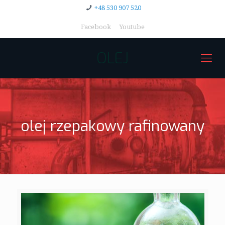
+48 530 907 520
Facebook
Youtube
OLEJ
olej rzepakowy rafinowany