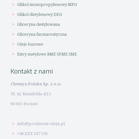
Glikol monopropylenowy MPG
Glikol dietylenowy DEG
Gliceryna destylowana
Gliceryna farmaceutyczna
Oleje bazowe
Estry metylowe RME SFME SME
Kontakt z nami
Chemya Polska Sp. z o.o.
Ul. ul. Mansfelda 4/13
60-855 Poznań
info@producent-oleju.pl
+48 XXX 167 195