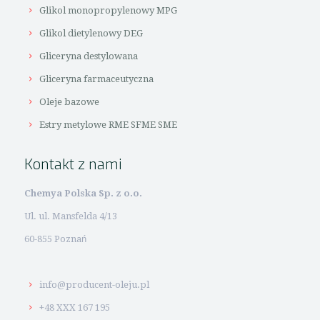
Glikol monopropylenowy MPG
Glikol dietylenowy DEG
Gliceryna destylowana
Gliceryna farmaceutyczna
Oleje bazowe
Estry metylowe RME SFME SME
Kontakt z nami
Chemya Polska Sp. z o.o.
Ul. ul. Mansfelda 4/13
60-855 Poznań
info@producent-oleju.pl
+48 XXX 167 195